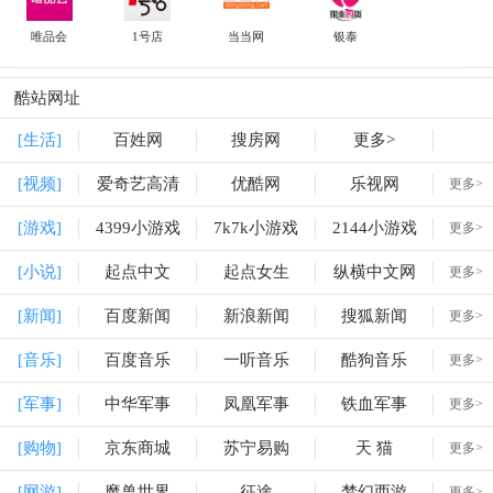
唯品会
1号店
当当网
银泰
酷站网址
[生活]
百姓网
搜房网
更多>
[视频]
爱奇艺高清
优酷网
乐视网
更多>
[游戏]
4399小游戏
7k7k小游戏
2144小游戏
更多>
[小说]
起点中文
起点女生
纵横中文网
更多>
[新闻]
百度新闻
新浪新闻
搜狐新闻
更多>
[音乐]
百度音乐
一听音乐
酷狗音乐
更多>
[军事]
中华军事
凤凰军事
铁血军事
更多>
[购物]
京东商城
苏宁易购
天 猫
更多>
[网游]
魔兽世界
征途
梦幻西游
更多>