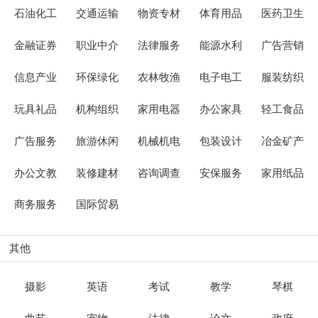
石油化工
交通运输
物资专材
体育用品
医药卫生
金融证券
职业中介
法律服务
能源水利
广告营销
信息产业
环保绿化
农林牧渔
电子电工
服装纺织
玩具礼品
机构组织
家用电器
办公家具
轻工食品
广告服务
旅游休闲
机械机电
包装设计
冶金矿产
办公文教
装修建材
咨询调查
安保服务
家用纸品
商务服务
国际贸易
其他
摄影
英语
考试
教学
琴棋