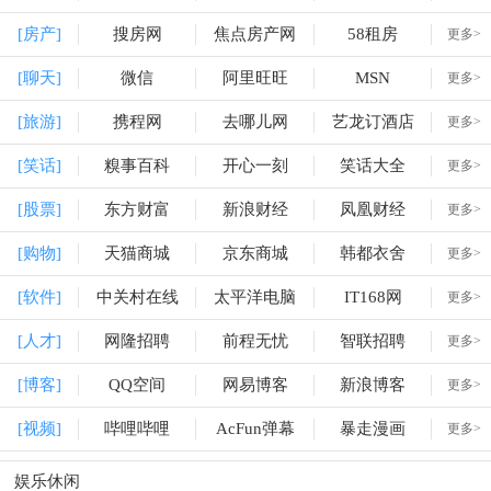
[房产]
搜房网
焦点房产网
58租房
更多>
[聊天]
微信
阿里旺旺
MSN
更多>
[旅游]
携程网
去哪儿网
艺龙订酒店
更多>
[笑话]
糗事百科
开心一刻
笑话大全
更多>
[股票]
东方财富
新浪财经
凤凰财经
更多>
[购物]
天猫商城
京东商城
韩都衣舍
更多>
[软件]
中关村在线
太平洋电脑
IT168网
更多>
[人才]
网隆招聘
前程无忧
智联招聘
更多>
[博客]
QQ空间
网易博客
新浪博客
更多>
[视频]
哔哩哔哩
AcFun弹幕
暴走漫画
更多>
娱乐休闲