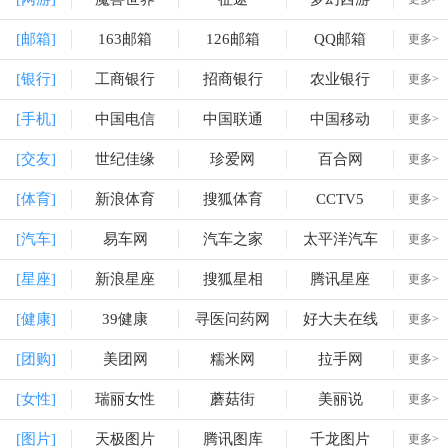
[邮箱]
163邮箱
126邮箱
QQ邮箱
更多>
[银行]
工商银行
招商银行
农业银行
更多>
[手机]
中国电信
中国联通
中国移动
更多>
[交友]
世纪佳缘
珍爱网
百合网
更多>
[体育]
新浪体育
搜狐体育
CCTV5
更多>
[汽车]
易车网
汽车之家
太平洋汽车
更多>
[星座]
新浪星座
搜狐星相
腾讯星座
更多>
[健康]
39健康
寻医问药网
好大夫在线
更多>
[团购]
美团网
糯米网
拉手网
更多>
[女性]
瑞丽女性
蘑菇街
美丽说
更多>
[图片]
天极图片
腾讯图库
千龙图片
更多>