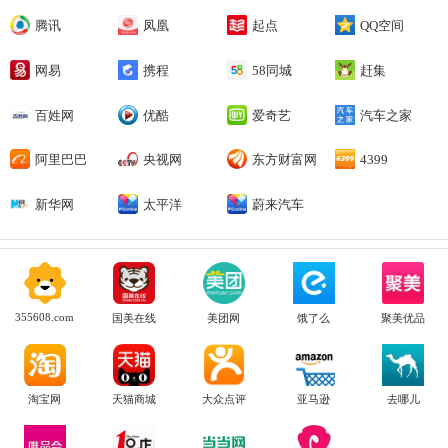
腾讯
凤凰
起点
QQ空间
网易
携程
58同城
赶集
百姓网
优酷
爱奇艺
汽车之家
阿里巴巴
央视网
东方财富网
4399
新华网
太平洋
蔚来汽车
355608.com
国美在线
美团网
饿了么
聚美优品
淘宝网
天猫商城
大众点评
亚马逊
去哪儿