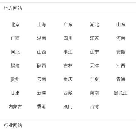
地方网站
北京
上海
广东
湖北
山东
广西
湖南
四川
江苏
河南
河北
山西
浙江
辽宁
安徽
福建
陕西
吉林
天津
江西
贵州
云南
重庆
宁夏
青海
甘肃
新疆
西藏
海南
黑龙江
内蒙古
香港
澳门
台湾
行业网站